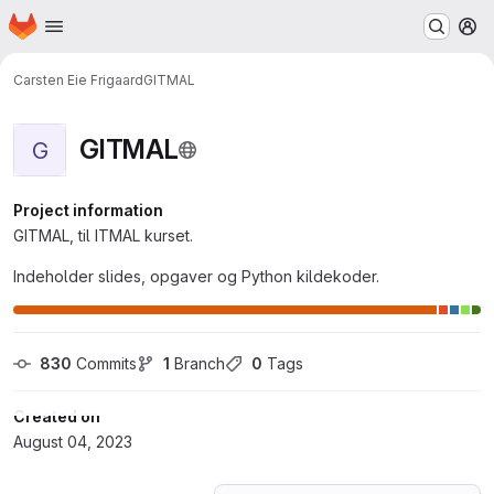
Homepage
Skip to main content
M
Carsten Eie Frigaard
GITMAL
GITMAL
G
Project information
GITMAL, til ITMAL kurset.
Indeholder slides, opgaver og Python kildekoder.
830
 Commits
1
 Branch
0
 Tags
Created on
August 04, 2023