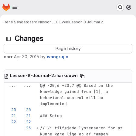
Homepage
Skip to main content
M
René Søndergaard Nilsson
LEGO
Wiki
Lesson 8 Journal 2
Changes
Page history
corr
Apr 30, 2015
by
ivangrujic
Lesson-8-Journal-2.markdown
...
...
@@ -20,6 +20,7 @@ Based on the 
knowledge gained from [1], a 
behavioral control will be 
implemented
### Setup
// Vi tilføjede lyssensorer for at 
kunne køre lige op af rampen