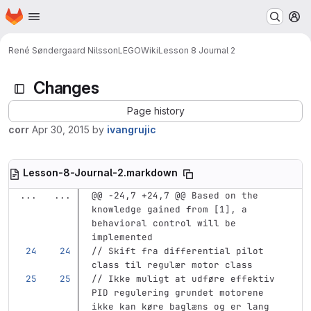
Homepage
Skip to main content
M
René Søndergaard Nilsson
LEGO
Wiki
Lesson 8 Journal 2
Changes
Page history
corr
Apr 30, 2015
by
ivangrujic
Lesson-8-Journal-2.markdown
...
...
@@ -24,7 +24,7 @@ Based on the 
knowledge gained from [1], a 
behavioral control will be 
implemented
// Skift fra differential pilot 
class til regulær motor class
// Ikke muligt at udføre effektiv 
PID regulering grundet motorene 
ikke kan køre baglæns og er lang 