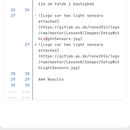
tid om falde i hastighed
![
Lego car two light sensors 
attached
]
(
https://gitlab.au.dk/rene2014/lego
/raw/master/Lesson8/Images/SetupWit
hLi
n
ghtSensors.jpg
)
![
Lego car two light sensors 
attached
]
(
https://gitlab.au.dk/rene2014/lego
/raw/master/Lesson8/Images/SetupWit
hLightSensors.jpg
)
### Results
...
...
...
...