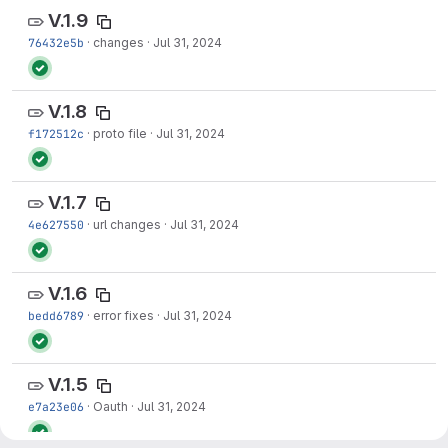
V.1.9
76432e5b
·
changes
·
Jul 31, 2024
V.1.8
f172512c
·
proto file
·
Jul 31, 2024
V.1.7
4e627550
·
url changes
·
Jul 31, 2024
V.1.6
bedd6789
·
error fixes
·
Jul 31, 2024
V.1.5
e7a23e06
·
Oauth
·
Jul 31, 2024