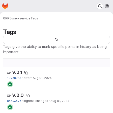
Homepage
Skip to main content
M
GRP5
user-service
Tags
Tags
Tags give the ability to mark specific points in history as being
important
V.2.1
109c8758
·
error
·
Aug 01, 2024
V.2.0
86a4347c
·
ingress changes
·
Aug 01, 2024